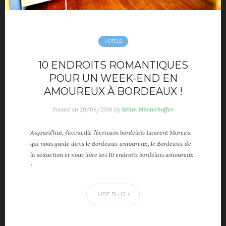
HOTELS
10 ENDROITS ROMANTIQUES
POUR UN WEEK-END EN
AMOUREUX À BORDEAUX !
Posted on
29/08/2016
by
Sélim Niederhoffer
Aujourd’hui, j’accueille l’écrivain bordelais Laurent Moreau
qui nous guide dans le Bordeaux amoureux, le Bordeaux de
la séduction et nous livre ses 10 endroits bordelais amoureux
!
LIRE PLUS