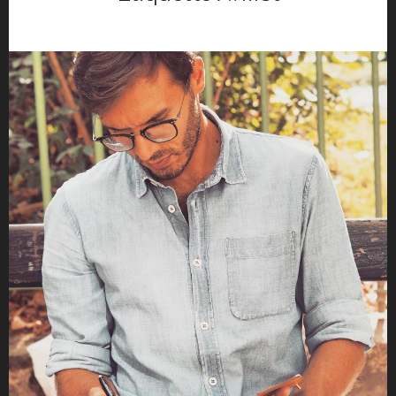
Movies
Music
Opinions
TV
Hotels
maison déco
Mode Homme
Montre homme
Night Out
Parfum masculin
Restaurant
Travels
Motivation
Sport
Productivité
Séduction