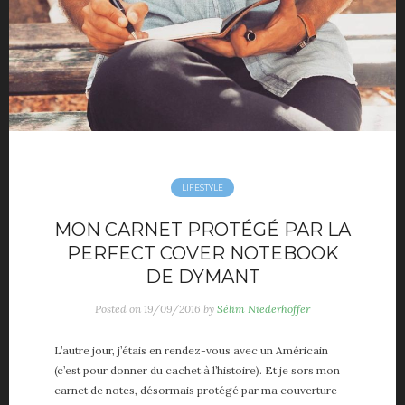
Vie de papa
Voiture
ME, MYSELF AND I
A propos
About me
Contact
Partenaires
LIFESTYLE
MON CARNET PROTÉGÉ PAR LA
PERFECT COVER NOTEBOOK
DE DYMANT
Posted on
19/09/2016
by
Sélim Niederhoffer
L’autre jour, j’étais en rendez-vous avec un Américain
(c’est pour donner du cachet à l’histoire). Et je sors mon
carnet de notes, désormais protégé par ma couverture