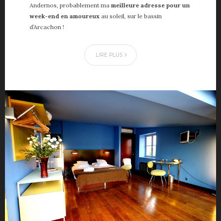
Andernos, probablement ma
meilleure adresse pour un
week-end en amoureux
au soleil, sur le bassin
d’Arcachon !
LIRE PLUS