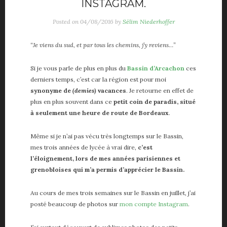
INSTAGRAM.
Posted on
04/08/2016
by
Sélim Niederhoffer
“Je viens du sud, et par tous les chemins, j’y reviens…”
Si je vous parle de plus en plus du
Bassin d’Arcachon
ces
derniers temps, c’est car la région est pour moi
synonyme de
(demies)
vacances
. Je retourne en effet de
plus en plus souvent dans ce
petit coin de paradis, situé
à seulement une heure de route de Bordeaux
.
Même si je n’ai pas vécu très longtemps sur le Bassin,
mes trois années de lycée à vrai dire,
c’est
l’éloignement, lors de mes années parisiennes et
grenobloises qui m’a permis d’apprécier le Bassin.
Au cours de mes trois semaines sur le Bassin en juillet, j’ai
posté beaucoup de photos sur
mon compte Instagram
.