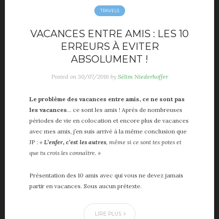
TRAVELS
VACANCES ENTRE AMIS : LES 10
ERREURS À EVITER
ABSOLUMENT !
Posted on
30/07/2016
by
Sélim Niederhoffer
Le problème des vacances entre amis, ce ne sont pas
les vacances
… ce sont les amis ! Après de nombreuses
périodes de vie en colocation et encore plus de vacances
avec mes amis, j’en suis arrivé à la même conclusion que
JP :
«
L’enfer, c’est les autres
, même si ce sont tes potes et
que tu crois les connaître. »
Présentation des 10 amis avec qui vous ne devez jamais
partir en vacances. Sous aucun prétexte.
LIRE PLUS