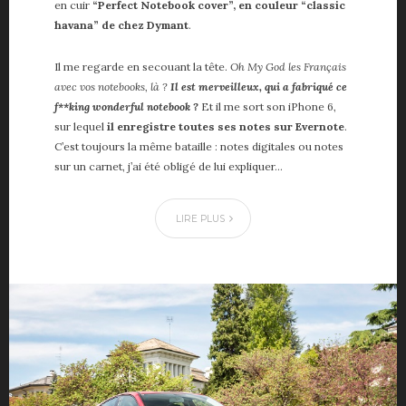
en cuir
“Perfect Notebook cover”, en couleur “classic
havana” de chez Dymant
.
Il me regarde en secouant la tête.
Oh My God les Français
avec vos notebooks, là ?
Il est merveilleux, qui a fabriqué ce
f**king wonderful notebook ?
Et il me sort son iPhone 6,
sur lequel
il enregistre toutes ses notes sur Evernote
.
C’est toujours la même bataille : notes digitales ou notes
sur un carnet, j’ai été obligé de lui expliquer…
LIRE PLUS