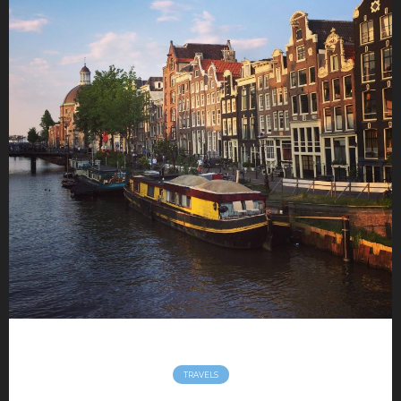
Movies
Music
Opinions
TV
Hotels
maison déco
Mode Homme
Montre homme
Night Out
Parfum masculin
Restaurant
Travels
Motivation
Sport
Productivité
TRAVELS
Séduction