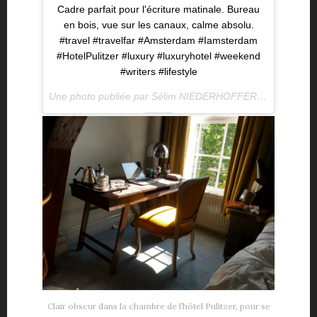
Cadre parfait pour l'écriture matinale. Bureau
en bois, vue sur les canaux, calme absolu.
#travel #travelfar #Amsterdam #Iamsterdam
#HotelPulitzer #luxury #luxuryhotel #weekend
#writers #lifestyle
Une photo publiée par Sélim NIEDERHOFFER (@selimniederhoffer) le
Clair obscur dans la chambre de l’hôtel Pulitzer, pour se