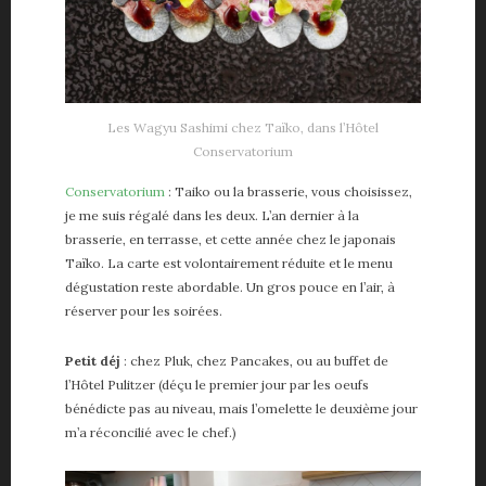
Les Wagyu Sashimi chez Taïko, dans l’Hôtel
Conservatorium
Conservatorium
: Taiko ou la brasserie, vous choisissez,
je me suis régalé dans les deux. L’an dernier à la
brasserie, en terrasse, et cette année chez le japonais
Taïko. La carte est volontairement réduite et le menu
dégustation reste abordable. Un gros pouce en l’air, à
réserver pour les soirées.
Petit déj
: chez Pluk, chez Pancakes, ou au buffet de
l’Hôtel Pulitzer (déçu le premier jour par les oeufs
bénédicte pas au niveau, mais l’omelette le deuxième jour
m’a réconcilié avec le chef.)