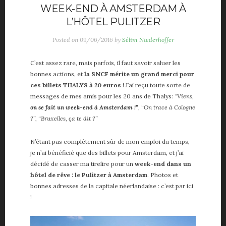
Vie de papa
WEEK-END À AMSTERDAM À
Voiture
L’HÔTEL PULITZER
Posted on
09/06/2016
by
Sélim Niederhoffer
ME, MYSELF AND I
A propos
C’est assez rare, mais parfois, il faut savoir saluer les
bonnes actions, et
la SNCF mérite un grand merci pour
About me
ces billets THALYS à 20 euros !
J’ai reçu toute sorte de
Contact
messages de mes amis pour les 20 ans de Thalys:
“Viens,
Partenaires
on se fait un week-end à Amsterdam !”
,
“On trace à Cologne
?”
,
“Bruxelles, ça te dit ?”
N’étant pas complètement sûr de mon emploi du temps,
je n’ai bénéficié que des billets pour Amsterdam, et j’ai
décidé de casser ma tirelire pour un
week-end dans un
hôtel de rêve : le Pulitzer à Amsterdam
. Photos et
bonnes adresses de la capitale néerlandaise : c’est par ici
!