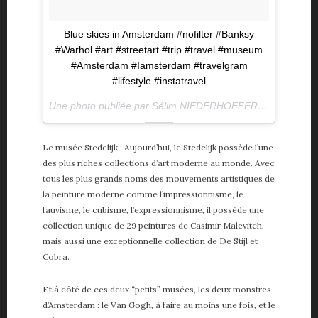
Blue skies in Amsterdam #nofilter #Banksy
#Warhol #art #streetart #trip #travel #museum
#Amsterdam #Iamsterdam #travelgram
#lifestyle #instatravel
Une photo publiée par Sélim NIEDERHOFFER (@selimniederhoffer) le
Le musée Stedelijk : Aujourd’hui, le Stedelijk possède l’une
des plus riches collections d’art moderne au monde. Avec
tous les plus grands noms des mouvements artistiques de
la peinture moderne comme l’impressionnisme, le
fauvisme, le cubisme, l’expressionnisme, il possède une
collection unique de 29 peintures de Casimir Malevitch,
mais aussi une exceptionnelle collection de De Stijl et
Cobra.
Et à côté de ces deux “petits” musées, les deux monstres
d’Amsterdam : le Van Gogh, à faire au moins une fois, et le