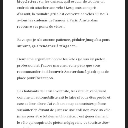
bicyclettes
: sur les canaux, qu’il est dur de trouver un
endroit où attacher son vélo ! Les ponts sont pris
d’assaut, la moindre grille est couverte de vélos ! Si nous
avions les cadenas de l’amour à Paris, Amsterdam
recouvre ses ponts de vélos…
Et vu que je n’ai aucune patience,
pédaler jusqu’au pont
suivant, ça a tendance à m’agacer
…
Deuxième argument contre les vélos (je suis un piéton
professionnel, j’adore marcher, et ne peux que vous
recommander de
découvrir Amsterdam à pied
) : pas de
place pour l’hésitation.
Les habitants de la ville vont vite, très vite, et s’énervent
comme un automobiliste sait le faire si vous êtes perdu et
cassez leur allure. J’ai vu beaucoup de touristes piétons
sursauter en évitant de justesse une collision avec un vélo
(mais pour être totalement honnête, c’est généralement
le vélo qui esquivait le piéton négligeant, ce touriste tête-