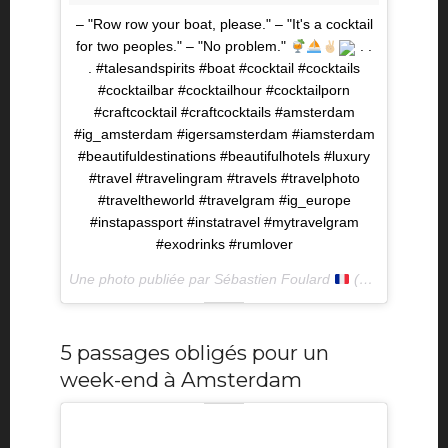
– "Row row your boat, please." – "It's a cocktail
for two peoples." – "No problem."
. .
. #talesandspirits #boat #cocktail #cocktails
#cocktailbar #cocktailhour #cocktailporn
#craftcocktail #craftcocktails #amsterdam
#ig_amsterdam #igersamsterdam #iamsterdam
#beautifuldestinations #beautifulhotels #luxury
#travel #travelingram #travels #travelphoto
#traveltheworld #travelgram #ig_europe
#instapassport #instatravel #mytravelgram
#exodrinks #rumlover
Une photo publiée par Sébastien Foulard
(@seb__f) le
4
5 passages obligés pour un
week-end à Amsterdam