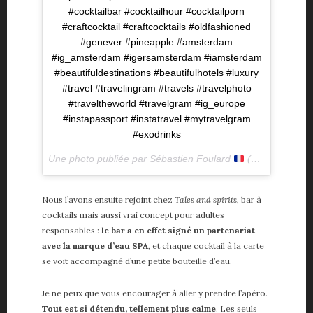
#cocktailbar #cocktailhour #cocktailporn
#craftcocktail #craftcocktails #oldfashioned
#genever #pineapple #amsterdam
#ig_amsterdam #igersamsterdam #iamsterdam
#beautifuldestinations #beautifulhotels #luxury
#travel #travelingram #travels #travelphoto
#traveltheworld #travelgram #ig_europe
#instapassport #instatravel #mytravelgram
#exodrinks
Une photo publiée par Sébastien Foulard
(@seb__f) le
4
Nous l’avons ensuite rejoint chez
Tales and spirits
, bar à
cocktails mais aussi vrai concept pour adultes
responsables :
le bar a en effet signé un partenariat
avec la marque d’eau SPA
, et chaque cocktail à la carte
se voit accompagné d’une petite bouteille d’eau.
Je ne peux que vous encourager à aller y prendre l’apéro.
Tout est si détendu, tellement plus calme
. Les seuls