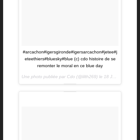
#arcachon#igersgironde#igersarcachon#jetee#j
eteethiers#bluesky#blue (c) cdo histoire de se
remonter le moral en ce blue day
Une photo publiée par Cdo (@lilth269) le
18 Janv. 2016 à 3h57 PST