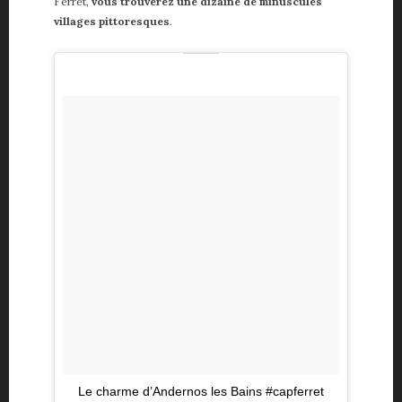
Ferret,
vous trouverez une dizaine de minuscules
villages pittoresques
.
Le charme d’Andernos les Bains #capferret