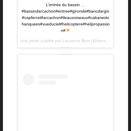
L’entrée du bassin …
#bassindarcachon#entree#gironde#bancdargin
#capferret#arcachon#ileauxoiseaux#cabanestc
hanquees#vueduciel#helicoptere#helipropassio
n#
Une photo publiée par Laurence Bpm (@laurence.pm) le
18