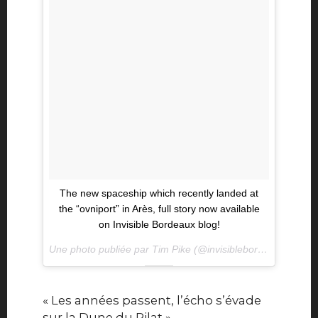
The new spaceship which recently landed at
the “ovniport” in Arès, full story now available
on Invisible Bordeaux blog!
Une photo publiée par Tim Pike (@invisiblebordeaux) le
17 
« Les années passent, l’écho s’évade
sur la Dune du Pilat »