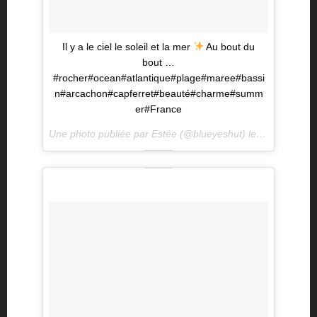
Il y a le ciel le soleil et la mer
Au bout du
bout …
#rocher#ocean#atlantique#plage#maree#bassi
n#arcachon#capferret#beauté#charme#summ
er#France
Une photo publiée par Estée (@blueyeshut) le
29 Juil. 201