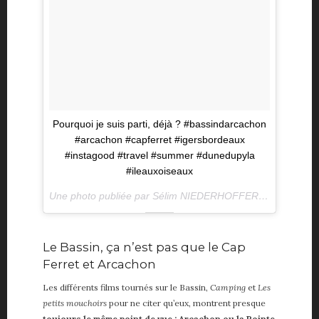
Pourquoi je suis parti, déjà ? #bassindarcachon
#arcachon #capferret #igersbordeaux
#instagood #travel #summer #dunedupyla
#ileauxoiseaux
Une photo publiée par Sélim NIEDERHOFFER (@selimniederhoffer) le
Le Bassin, ça n’est pas que le Cap
Ferret et Arcachon
Les différents films tournés sur le Bassin,
Camping
et
Les
petits mouchoirs
pour ne citer qu’eux, montrent presque
toujours le même point de vue : Arcachon ou la Pointe