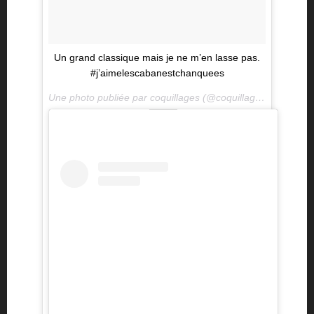
Un grand classique mais je ne m’en lasse pas.
#j’aimelescabanestchanquees
Une photo publiée par coquillages (@coquillages) le
27 Jui