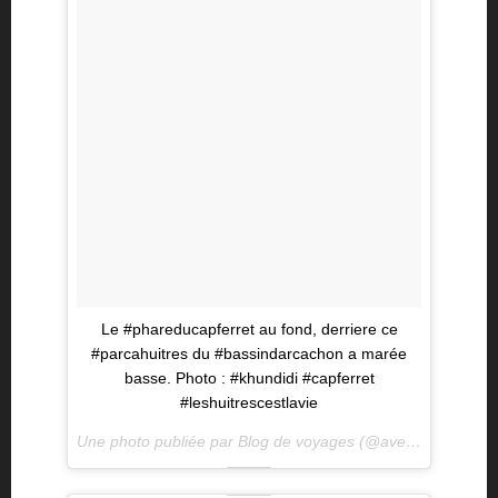
Le #phareducapferret au fond, derriere ce
#parcahuitres du #bassindarcachon a marée
basse. Photo : #khundidi #capferret
#leshuitrescestlavie
Une photo publiée par Blog de voyages (@aventurevoyage) le