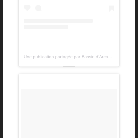
Une publication partagée par Bassin d’Arcachon (@bassindarcachon)