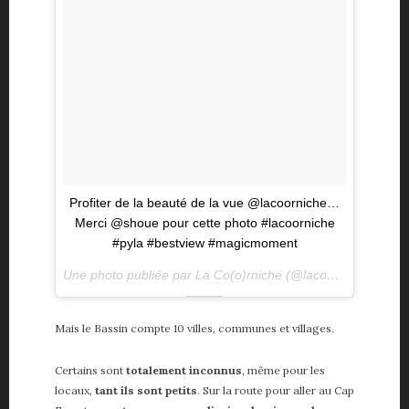
Profiter de la beauté de la vue @lacoorniche…
Merci @shoue pour cette photo #lacoorniche
#pyla #bestview #magicmoment
Une photo publiée par La Co(o)rniche (@lacoorniche) le
24
Mais le Bassin compte 10 villes, communes et villages.
Certains sont
totalement inconnus
, même pour les
locaux,
tant ils sont petits
. Sur la route pour aller au Cap