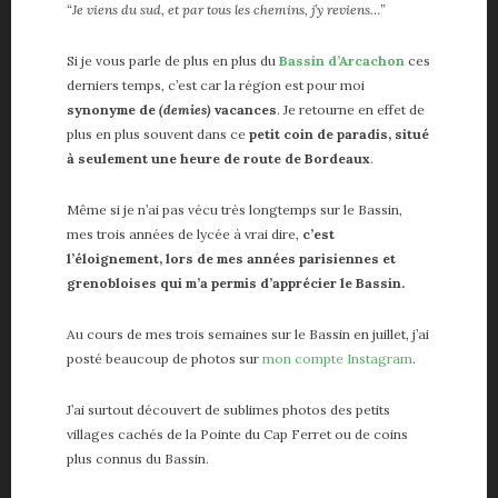
Vie de papa
“Je viens du sud, et par tous les chemins, j’y reviens…”
Voiture
Si je vous parle de plus en plus du
Bassin d’Arcachon
ces
derniers temps, c’est car la région est pour moi
ME, MYSELF AND I
synonyme de
(demies)
vacances
. Je retourne en effet de
plus en plus souvent dans ce
petit coin de paradis, situé
A propos
à seulement une heure de route de Bordeaux
.
About me
Contact
Même si je n’ai pas vécu très longtemps sur le Bassin,
Partenaires
mes trois années de lycée à vrai dire,
c’est
l’éloignement, lors de mes années parisiennes et
grenobloises qui m’a permis d’apprécier le Bassin.
Au cours de mes trois semaines sur le Bassin en juillet, j’ai
posté beaucoup de photos sur
mon compte Instagram
.
J’ai surtout découvert de sublimes photos des petits
villages cachés de la Pointe du Cap Ferret ou de coins
plus connus du Bassin.