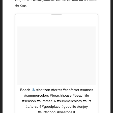
du Cap.
Beach
#horizon #ferret #capferret #sunset
#summercolors #beachhouse #beachlife
#season #summer16 #summercolors #surf
#aftersurf #goodplace #goodlife #enjoy
#surfschool #westcoast