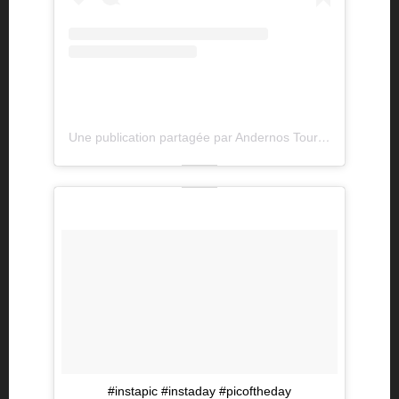
Une publication partagée par Andernos Tourisme (@andernostourisme)
#instapic #instaday #picoftheday