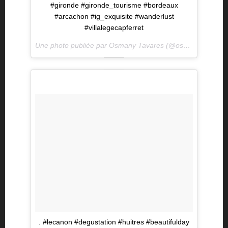
#gironde #gironde_tourisme #bordeaux
#arcachon #ig_exquisite #wanderlust
#villalegecapferret
Une photo publiée par Osmany Tavares (@osmanyy) le
5 A
. #lecanon #degustation #huitres #beautifulday