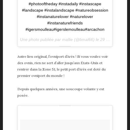
#photooftheday #instadaily #instascape
#landscape #instalandscape #natureobsession
#instanaturelover #naturelover
#instanaturefriends
#igersmoulleau#igerslemoulleau#arcachon
Une photo publiée par mallie (@bmal66) le
29 Juil. 2016 à 4h13 PDT
Autre lieu original, l’ovniport d’Arès ! Si vous voulez voir
des ovnis, rien ne sert d’aller jusqu’aux Etats-Unis et
rentrer dans la Zone 51, le petit port d’Arès est doté du
premier ovniport du monde !
Depuis quelques années, une soucoupe volante y est
posée.