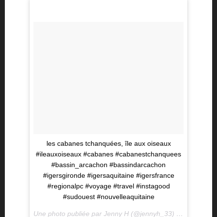
les cabanes tchanquées, île aux oiseaux
#ileauxoiseaux #cabanes #cabanestchanquees
#bassin_arcachon #bassindarcachon
#igersgironde #igersaquitaine #igersfrance
#regionalpc #voyage #travel #instagood
#sudouest #nouvelleaquitaine
Une photo publiée par Jenny H (@jennyh_33) le
21 Juil. 2