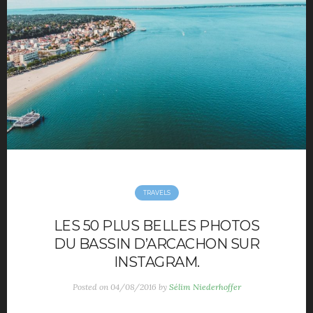
Movies
Music
Opinions
TV
Hotels
maison déco
Mode Homme
Montre homme
Night Out
Parfum masculin
TRAVELS
Restaurant
Travels
LES 50 PLUS BELLES PHOTOS
Motivation
DU BASSIN D’ARCACHON SUR
Sport
INSTAGRAM.
Productivité
Posted on
04/08/2016
by
Sélim Niederhoffer
Séduction