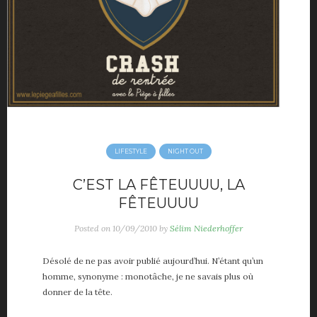
LIFESTYLE
NIGHT OUT
C’EST LA FÊTEUUUU, LA
FÊTEUUUU
Posted on
10/09/2010
by
Sélim Niederhoffer
Désolé de ne pas avoir publié aujourd’hui. N’étant qu’un
homme, synonyme : monotâche, je ne savais plus où
donner de la tête.