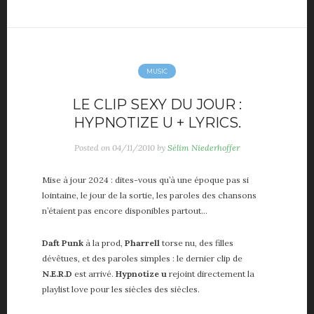
Vie de papa
Voiture
ME, MYSELF AND I
MUSIC
A propos
LE CLIP SEXY DU JOUR :
About me
HYPNOTIZE U + LYRICS.
Contact
Partenaires
Posted on
04/11/2010
by
Sélim Niederhoffer
Mise à jour 2024 : dites-vous qu’à une époque pas si
lointaine, le jour de la sortie, les paroles des chansons
n’étaient pas encore disponibles partout…
Daft Punk
à la prod,
Pharrell
torse nu, des filles
dévêtues, et des paroles simples : le dernier clip de
N.E.R.D
est arrivé.
Hypnotize u
rejoint directement la
playlist love pour les siècles des siècles.