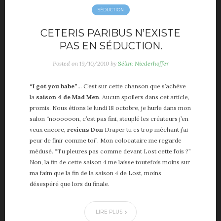
SÉDUCTION
CETERIS PARIBUS N’EXISTE
PAS EN SÉDUCTION.
Posted on
19/10/2010
by
Sélim Niederhoffer
“I got you babe”
… C’est sur cette chanson que s’achève
la
saison 4 de Mad Men
. Aucun spoilers dans cet article,
promis. Nous étions le lundi 18 octobre, je hurle dans mon
salon “noooooon, c’est pas fini, steuplé les créateurs j’en
veux encore,
reviens Don
Draper tu es trop méchant j’ai
peur de finir comme toi”. Mon colocataire me regarde
médusé. “Tu pleures pas comme devant Lost cette fois ?”
Non, la fin de cette saison 4 me laisse toutefois moins sur
ma faim que la fin de la saison 4 de Lost, moins
désespéré que lors du finale.
LIRE PLUS