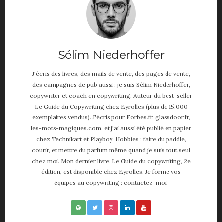
Movies
Music
Opinions
TV
Sélim Niederhoffer
Hotels
maison déco
J'écris des livres, des mails de vente, des pages de vente,
Mode Homme
des campagnes de pub aussi : je suis Sélim Niederhoffer,
copywriter et coach en copywriting. Auteur du best-seller
Montre homme
Le Guide du Copywriting chez Eyrolles (plus de 15.000
Night Out
exemplaires vendus). J'écris pour Forbes.fr, glassdoor.fr,
Parfum masculin
les-mots-magiques.com, et j'ai aussi été publié en papier
chez Technikart et Playboy. Hobbies : faire du paddle,
Restaurant
courir, et mettre du parfum même quand je suis tout seul
Travels
chez moi. Mon dernier livre, Le Guide du copywriting, 2e
Motivation
édition, est disponible chez Eyrolles. Je forme vos
Sport
équipes au copywriting : contactez-moi.
Productivité
Séduction