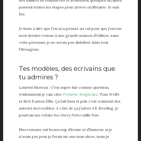
des milliers de manuscrits et seulement quelques dizaines
passent toutes les étapes pour arriver en librairie. Je suis
fier.
Je tiens à dire que l’on m’a poussé au cul pour que j’envoie
mon dernier roman à une grande maison d’édition, sans
cette personne je ne serais pas distribué dans tout
l’Hexagone.
Tes modèles, des écrivains que
tu admires ?
Laurent Moreau : C’est super dur comme question,
évidemment je vais citer
Frédéric Beigbeder
, Tom Wolfe
et Bret Easton Ellis. Ça fait bien et puis c’est vraiment des
auteurs incroyables. A côté de ça j’adore J.K Rowling, je
pourrais me refaire les
Harry Potter
mille fois.
Mes romans ont beaucoup d’ironie et d’humour, si je
n’avais pas peur je ferais un one man show, mais je