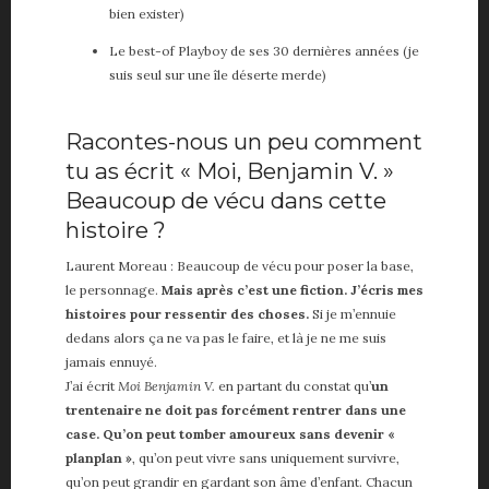
bien exister)
Le best-of Playboy de ses 30 dernières années (je
suis seul sur une île déserte merde)
Racontes-nous un peu comment
tu as écrit « Moi, Benjamin V. »
Beaucoup de vécu dans cette
histoire ?
Laurent Moreau : Beaucoup de vécu pour poser la base,
le personnage.
Mais après c’est une fiction. J’écris mes
histoires pour ressentir des choses.
Si je m’ennuie
dedans alors ça ne va pas le faire, et là je ne me suis
jamais ennuyé.
J’ai écrit
Moi Benjamin V.
en partant du constat qu’
un
trentenaire ne doit pas forcément rentrer dans une
case. Qu’on peut tomber amoureux sans devenir «
planplan »
, qu’on peut vivre sans uniquement survivre,
qu’on peut grandir en gardant son âme d’enfant. Chacun