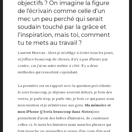
objectifs ? On imagine la figure
de l’écrivain comme celle d’un
mec un peu perché qui serait
soudain touché par la grâce et
l’inspiration, mais toi, comment
tu te mets au travail ?
Laurent Moreau : Alors je m’oblige à écrire tous les jours,
et j’efface beaucoup de choses, il n’y a pas d’heure par
contre, car j’ai un autre métier à côté. Il y a deux
méthodes qui ressortent cependant.
La première est en rapport avec la question précédente.
Je sors beaucoup, je déjeune souvent dehors, je bois des
verres, je parle trop, je parle vite, je bois ce qui passe sous
mon menton et je m’intéresse aux gens.
Ma mémoire et
mon iPhone (j’écris beaucoup dans Notes)
me
permettent d’avoir des bribes d’histoires, de condenser
celles-ci. Je mets les histoires mais aussi les phrases qui
font mouche ou auxquelles je pense d’un coup d’un seul.