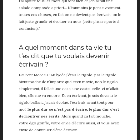
J’ai ajouté tous les mots qui font bien et j’en ai fait une
salade composée a priori… Néanmoins je pense vraiment
toutes ces choses, en fait on ne devient pas écrivain, on le
fait juste grandir et évoluer en nous (cette phrase porte à
confusion).”
A quel moment dans ta vie tu
t’es dit que tu voulais devenir
écrivain ?
Laurent Moreau : Au lycée j’étais le rigolo, pas le rigolo
bizut moche de n’importe quel teen movie, non le rigolo
simplement, il fallait une case, une caste, celle-ci m’allait
bien, elle me va encore. Et en écrivant, je suis devenu le
rigolo brillant, j’avais évolué. J’écrivais avant tout pour
moi,
le plus dur ce n’est pas d’écrire, le plus dur c’est
de montrer ses écrits
. Alors quand ça fait mouche,
votre égo gonfle, votre envie d’écrire aussi, et vous avez
envie de continuer d’être écrivain.