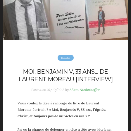
Movies
Music
Opinions
TV
Hotels
maison déco
Mode Homme
Montre homme
BOOKS
Night Out
MOI, BENJAMIN V, 33 ANS… DE
Parfum masculin
LAURENT MOREAU [INTERVIEW]
Restaurant
Posted on
19/10/2015
by
Sélim Niederhoffer
Travels
Motivation
Vous voulez le titre à rallonge du livre de Laurent
Sport
Moreau, écrivain ?
« Moi, Benjamin V, 33 ans, l’âge du
Productivité
Christ, et toujours pas de miracles en vue » ?
Séduction
J’ai eu la chance de déjeuner en tête à tête avec l’écrivain