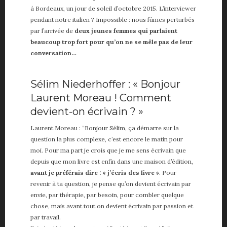
Vie de papa
à Bordeaux, un jour de soleil d’octobre 2015. L’interviewer
Voiture
pendant notre italien ? Impossible : nous fûmes perturbés
par l’arrivée de
deux jeunes femmes qui parlaient
beaucoup trop fort pour qu’on ne se mêle pas de leur
ME, MYSELF AND I
conversation…
A propos
About me
Sélim Niederhoffer : « Bonjour
Contact
Laurent Moreau ! Comment
Partenaires
devient-on écrivain ? »
Laurent Moreau : “Bonjour Sélim, ça démarre sur la
question la plus complexe, c’est encore le matin pour
moi. Pour ma part je crois que je me sens écrivain que
depuis que mon livre est enfin dans une maison d’édition,
avant je préférais dire : « j’écris des livre »
. Pour
revenir à ta question, je pense qu’on devient écrivain par
envie, par thérapie, par besoin, pour combler quelque
chose, mais avant tout on devient écrivain par passion et
par travail.