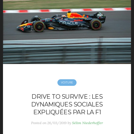
Movies
Music
Opinions
TV
Hotels
maison déco
Mode Homme
Montre homme
Night Out
Parfum masculin
VOITURE
Restaurant
Travels
DRIVE TO SURVIVE : LES
Motivation
DYNAMIQUES SOCIALES
Sport
EXPLIQUÉES PAR LA F1
Productivité
Posted on
26/03/2019
by
Sélim Niederhoffer
Séduction