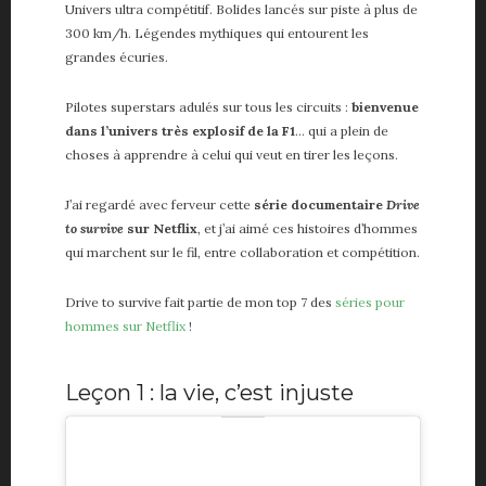
Vie de papa
Univers ultra compétitif. Bolides lancés sur piste à plus de
Voiture
300 km/h. Légendes mythiques qui entourent les
grandes écuries.
ME, MYSELF AND I
Pilotes superstars adulés sur tous les circuits :
bienvenue
dans l’univers très explosif de la F1
… qui a plein de
A propos
choses à apprendre à celui qui veut en tirer les leçons.
About me
Contact
J’ai regardé avec ferveur cette
série documentaire
Drive
Partenaires
to survive
sur Netflix
, et j’ai aimé ces histoires d’hommes
qui marchent sur le fil, entre collaboration et compétition.
Drive to survive fait partie de mon top 7 des
séries pour
hommes sur Netflix
!
Leçon 1 : la vie, c’est injuste