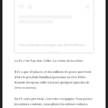
Une publication partagée par Daniel Ricciardo (@danielricciardo)
La F1, c’est Top Gun. L’élite. La crème de la crème.
Il n’y a que 20 places, et des millions de gosse qui rêvent
d’être le prochain Hamilton (personne ne rêve d’être
Romain Grosjean, raillé à travers quelques épisodes de
Drive to survive
).
En F1, votre pire rival, c’est votre coéquipier. Vous portez
les mêmes couleurs, vous pilotez les mêmes voitures,