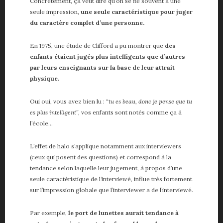
Concrètement, ça veut dire qu’on se fie souvent à une
seule impression,
une seule caractéristique pour juger
du caractère complet d’une personne.
En 1975, une étude de Clifford a pu montrer que
des
enfants étaient jugés plus intelligents que d’autres
par leurs enseignants sur la base de leur attrait
physique.
Oui oui, vous avez bien lu :
“tu es beau, donc je pense que tu
es plus intelligent”
, vos enfants sont notés comme ça à
l’école…
L’effet de halo s’applique notamment aux interviewers
(ceux qui posent des questions) et correspond à la
tendance selon laquelle leur jugement, à propos d’une
seule caractéristique de l’interviewé, influe très fortement
sur l’impression globale que l’interviewer a de l’interviewé.
Par exemple,
le port de lunettes aurait tendance à