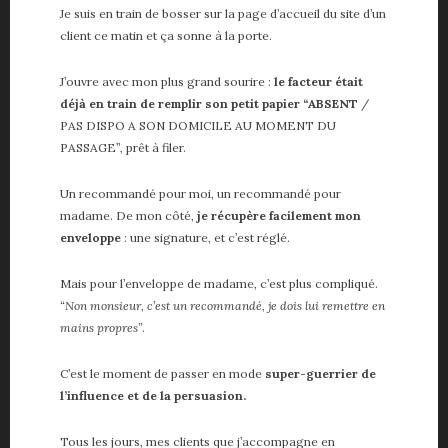
Vie de papa
Je suis en train de bosser sur la page d’accueil du site d’un
Voiture
client ce matin et ça sonne à la porte.
J’ouvre avec mon plus grand sourire :
le facteur était
ME, MYSELF AND I
déjà en train de remplir son petit papier “ABSENT
/
A propos
PAS DISPO A SON DOMICILE AU MOMENT DU
PASSAGE”, prêt à filer.
About me
Contact
Un recommandé pour moi, un recommandé pour
Partenaires
madame. De mon côté,
je récupère facilement mon
enveloppe
: une signature, et c’est réglé.
Mais pour l’enveloppe de madame, c’est plus compliqué.
“Non monsieur, c’est un recommandé, je dois lui remettre en
mains propres”
.
C’est le moment de passer en mode
super-guerrier de
l’influence et de la persuasion.
Tous les jours, mes clients que j’accompagne en