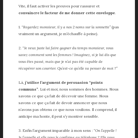
Vite, il faut activer les preuves pour rassurer et
convaincre le facteur de me donner cette enveloppe
.
1.
“Regardez monsieur, il y a nos 2 noms sur la sonnette”
(pas
vraiment un argument, je m’échauffe à peine).
2.
“Je veux juste lui faire gagner du temps monsieur, vous
savez comment sont les femmes ! Imaginez, si je lui dis que
vous êtes passé, mais que je n’ai pas été capable de
récupérer son courrier. Qu’est-ce qu’elle va penser de moi ?”
Là,
j’utilise l’argument de persuasion “points
communs”
. Lui et moi, nous sommes des hommes. Nous
savons ce que ça fait de décevoir une femme. Nous
savons ce que ça fait de devoir annoncer que nous
n’avons pas obtenu ce que nous voulions. Il comprend, il
anticipe ma honte, il peut s’y montrer sensible.
3. Enfin l’argument imparable à mon sens :
“On l’appelle !
Je l’appelle et elle vous le confirme au téléphone ? Elle vous