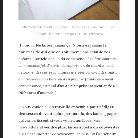
Allez directement en prison. Ne passez pas par la case
départ. Ne touchez pas 20.000 francs.
(Humour.
Ne faites jamais ça. N’ouvrez jamais le
courrier de qui que ce soit
, même pas celui de vos
enfants. L’article 226-15 du code pénal :
“Le fait, commis
de mauvaise foi, d’ouvrir, de supprimer, de retarder ou de
détourner des correspondances arrivées ou non à destination
et adressées à des tiers, ou d’en prendre frauduleusement
connaissance, est
puni d’un an d’emprisonnement et de 45
000 euros d’amende.
)
Si vous voulez qu’on
travaille ensemble pour rédiger
des textes de vente plus persuasifs
, des landing pages
qui convertissent, si vous voulez améliorer vos
newsletters et
vendre plus, faites appel à un copywriter
qui sait se montrer convaincant : en plus, j’ai l’air sérieux !