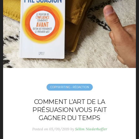
Movies
Music
Opinions
TV
Hotels
maison déco
Mode Homme
Montre homme
Night Out
Parfum masculin
Restaurant
COPYWRITING - RÉDACTION
Travels
COMMENT L’ART DE LA
Motivation
PRÉSUASION VOUS FAIT
Sport
GAGNER DU TEMPS
Productivité
Posted on
05/09/2019
by
Sélim Niederhoffer
Séduction