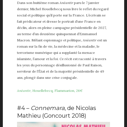
Dans son huitième roman
Anéantir
paru le 7 janvier
dernier, Michel Houellebecq nous livre le reflet du regard
social et politique qu’il porte sur la France. L’écrivain se
fait prédicateur et dresse le portrait d’une France en
déclin, alors en pleine campagne présidentielle de 2027,
au terme d’un deuxième quinquennat d’Emmanuel
Macron. Mêlant espionnage et politique,
Anéantir
est un
roman sur la fin de vie, la médecine et la maladie, le
terrorisme numérique qui a supplanté la menace
islamiste, l’amour et la foi. Ce récit est raconté à travers
les yeux du personnage désillusionné de Paul Raison,
serviteur de l’État et de la majorité présidentielle de 49
ans, plongé dans une crise conjugale.
Anéantir
, Houellebecq, Flammarion, 26€
#4 –
Connemara
, de Nicolas
Mathieu (Goncourt 2018)