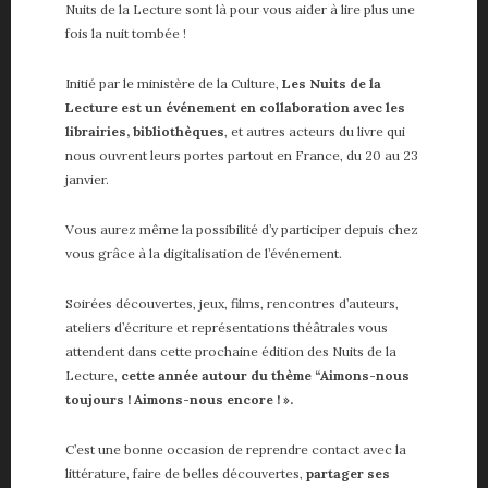
Vie de papa
Nuits de la Lecture sont là pour vous aider à lire plus une
Voiture
fois la nuit tombée !
Initié par le ministère de la Culture,
Les Nuits de la
ME, MYSELF AND I
Lecture est un événement en collaboration avec les
librairies, bibliothèques
, et autres acteurs du livre qui
A propos
nous ouvrent leurs portes partout en France, du 20 au 23
About me
janvier.
Contact
Partenaires
Vous aurez même la possibilité d’y participer depuis chez
vous grâce à la digitalisation de l’événement.
Soirées découvertes, jeux, films, rencontres d’auteurs,
ateliers d’écriture et représentations théâtrales vous
attendent dans cette prochaine édition des Nuits de la
Lecture,
cette année autour du thème “Aimons-nous
toujours ! Aimons-nous encore ! ».
C’est une bonne occasion de reprendre contact avec la
littérature, faire de belles découvertes,
partager ses