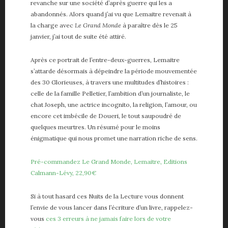
revanche sur une société d’après guerre qui les a
abandonnés. Alors quand j’ai vu que Lemaitre revenait à
la charge avec
Le Grand Monde
à paraître dès le 25
janvier, j’ai tout de suite été attiré.
Après ce portrait de l’entre-deux-guerres, Lemaitre
s’attarde désormais à dépeindre la période mouvementée
des 30 Glorieuses, à travers une multitudes d’histoires :
celle de la famille Pelletier, l’ambition d’un journaliste, le
chat Joseph, une actrice incognito, la religion, l’amour, ou
encore cet imbécile de Doueri, le tout saupoudré de
quelques meurtres. Un résumé pour le moins
énigmatique qui nous promet une narration riche de sens.
Pré-commandez Le Grand Monde, Lemaitre, Editions
Calmann-Lévy, 22,90€
Si à tout hasard ces Nuits de la Lecture vous donnent
l’envie de vous lancer dans l’écriture d’un livre, rappelez-
vous
ces 3 erreurs à ne jamais faire lors de votre