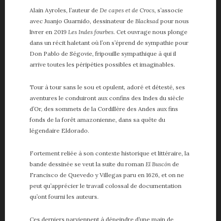
Alain Ayroles, l’auteur de
De capes et de Crocs
, s’associe
avec Juanjo Guarnido, dessinateur de
Blacksad
pour nous
livrer en 2019
Les Indes fourbes
. Cet ouvrage nous plonge
dans un récit haletant où l’on s’éprend de sympathie pour
Don Pablo de Ségovie, fripouille sympathique à qui il
arrive toutes les péripéties possibles et imaginables.
Tour à tour sans le sou et opulent, adoré et détesté, ses
aventures le conduiront aux confins des Indes du siècle
d’Or, des sommets de la Cordillère des Andes aux fins
fonds de la forêt amazonienne, dans sa quête du
légendaire Eldorado.
Fortement reliée à son contexte historique et littéraire, la
bande dessinée se veut la suite du roman
El Buscón
de
Francisco de Quevedo y Villegas paru en 1626, et on ne
peut qu’apprécier le travail colossal de documentation
qu’ont fourni les auteurs.
Ces derniers parviennent à dépeindre d’une main de