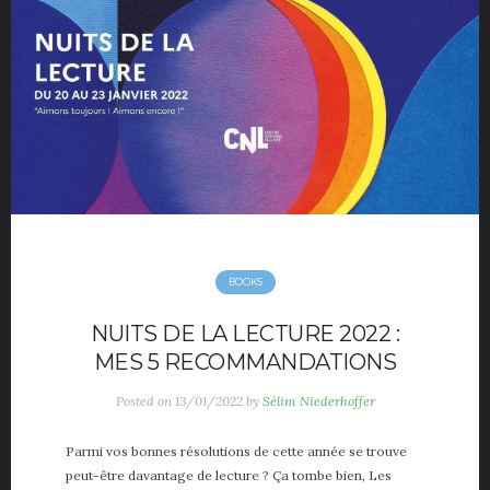
Movies
Music
Opinions
TV
Hotels
maison déco
Mode Homme
Montre homme
Night Out
Parfum masculin
BOOKS
Restaurant
NUITS DE LA LECTURE 2022 :
Travels
MES 5 RECOMMANDATIONS
Motivation
Sport
Posted on
13/01/2022
by
Sélim Niederhoffer
Productivité
Parmi vos bonnes résolutions de cette année se trouve
Séduction
peut-être davantage de lecture ? Ça tombe bien, Les