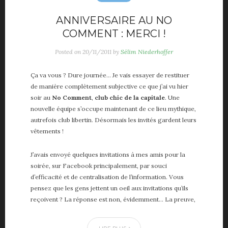
Vie de papa
Voiture
ANNIVERSAIRE AU NO
COMMENT : MERCI !
ME, MYSELF AND I
Posted on
20/11/2011
by
Sélim Niederhoffer
A propos
Ça va vous ? Dure journée… Je vais essayer de restituer
About me
de manière complètement subjective ce que j’ai vu hier
Contact
soir au
No Comment
,
club chic de la capitale
. Une
Partenaires
nouvelle équipe s’occupe maintenant de ce lieu mythique,
autrefois club libertin. Désormais les invités gardent leurs
vêtements !
J’avais envoyé quelques invitations à mes amis pour la
soirée, sur Facebook principalement, par souci
d’efficacité et de centralisation de l’information. Vous
pensez que les gens jettent un oeil aux invitations qu’ils
reçoivent ? La réponse est non, évidemment… La preuve,