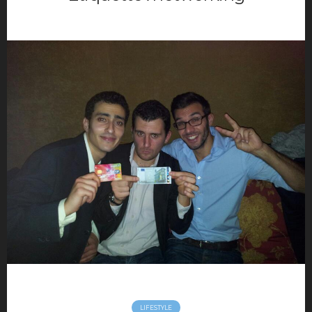
Movies
Music
Opinions
TV
Hotels
maison déco
Mode Homme
Montre homme
Night Out
Parfum masculin
Restaurant
Travels
Motivation
Sport
Productivité
Séduction
LIFESTYLE