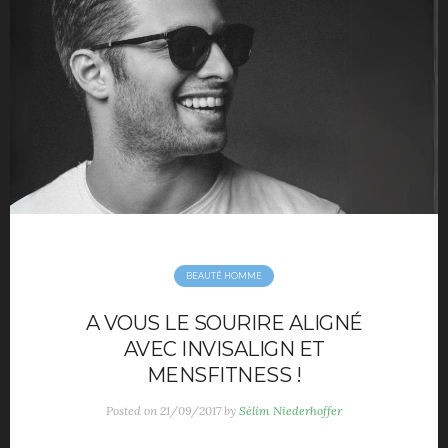
Movies
Music
Opinions
TV
Hotels
maison déco
Mode Homme
Montre homme
Night Out
Parfum masculin
BEAUTÉ HOMME
Restaurant
Travels
A VOUS LE SOURIRE ALIGNÉ
Motivation
AVEC INVISALIGN ET
Sport
MENSFITNESS !
Productivité
Posted on
21/09/2017
by
Sélim Niederhoffer
Séduction