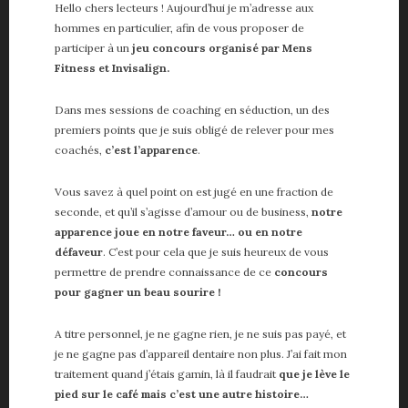
Vie de papa
Hello chers lecteurs ! Aujourd’hui je m’adresse aux
Voiture
hommes en particulier, afin de vous proposer de
participer à un
jeu concours organisé par Mens
Fitness et Invisalign.
ME, MYSELF AND I
Dans mes sessions de coaching en séduction, un des
A propos
premiers points que je suis obligé de relever pour mes
About me
coachés,
c’est l’apparence
.
Contact
Partenaires
Vous savez à quel point on est jugé en une fraction de
seconde, et qu’il s’agisse d’amour ou de business,
notre
apparence joue en notre faveur… ou en notre
défaveur
. C’est pour cela que je suis heureux de vous
permettre de prendre connaissance de ce
concours
pour gagner un beau sourire !
A titre personnel, je ne gagne rien, je ne suis pas payé, et
je ne gagne pas d’appareil dentaire non plus. J’ai fait mon
traitement quand j’étais gamin, là il faudrait
que je lève le
pied sur le café mais c’est une autre histoire…