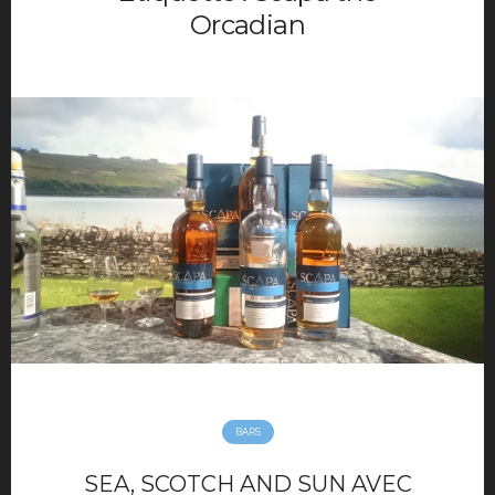
Movies
Orcadian
Music
Opinions
TV
Hotels
maison déco
Mode Homme
Montre homme
Night Out
Parfum masculin
Restaurant
Travels
Motivation
Sport
BARS
Productivité
Séduction
SEA, SCOTCH AND SUN AVEC