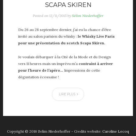
Vie de papa
SCAPA SKIREN
Voiture
Posted on
12/11/2015
by
Sélim Niederhoffer
ME, MYSELF AND I
Du 26 au 28 septembre dernier, j’ai eu la chance d’être
invité au salon parisien du whisky :
le Whisky Live Paris
A propos
pour une présentation du scotch Scapa Skiren.
About me
Contact
Je voulais débarquer à la Cité de la Mode et du Design
Partenaires
vers 11 heures mais un imprévu m’a
contraint à arriver
pour l’heure de l’apéro…
Impressions de cette
dégustation écossaise !
LIRE PLUS
Copyright © 2016 Selim Niederhoffer - Credits website:
Caroline Lecoq