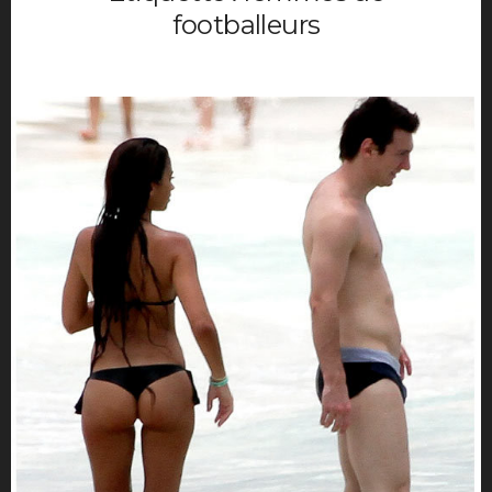
Movies
footballeurs
Music
Opinions
TV
Hotels
maison déco
Mode Homme
Montre homme
Night Out
Parfum masculin
Restaurant
Travels
Motivation
Sport
Productivité
Séduction